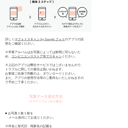
詳しくは
フォトスキャン by Google フォト
のアプリの説
明をご確認ください。
※卒業アルバムはお写真によっては鮮明に写らないた
め、
コンビニエンスストア等でスキャン
ください。
※上記のアプリは弊社サービスではございませんので、
トラブルに関しての責任は負いかねます。
お客様ご自身で判断の上、ダウンロードください。
また、アプリの使用方法等のご案内もいたしかねますの
で予めご了承ください。
写真データ送付方法
​（スマートフォンから送る）
■ お写真１枚１枚を
メール添付にてお送りください。
※
件名に挙式日・両家名の記載を