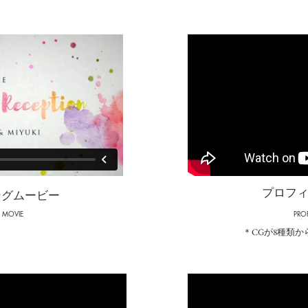
プロフ
ングムービー
 MOVIE
PRO
＊CGが8種類