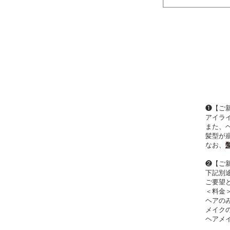
❶【ご
アイラ
また、
髪型が
なお、
❷【ご
下記別
ご要望
＜料金
ヘアのみ
メイクの
ヘアメイ