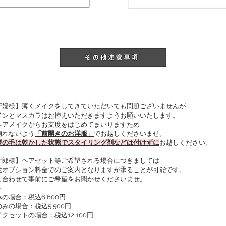
新婦様】薄くメイクをしてきていただいても問題ございませんが
インとマスカラはお控えいただきますようお願いいたします。
ヘアメイクからお支度をはじめてまいりますため
崩れないよう
「前開きのお洋服」
でお越しくださいませ。
髪の毛は乾かした状態でスタイリング剤などは付けずに
お越しください。
新郎様】ヘアセット等ご希望される場合につきましては
途オプション料金でのご案内となりますが承ることが可能です。
と合わせて事前にご希望をお聞かせくださいませ。
＞
の場合：税込6,600円
みの場合：税込5,500円
クセットの場合：税込12,100円