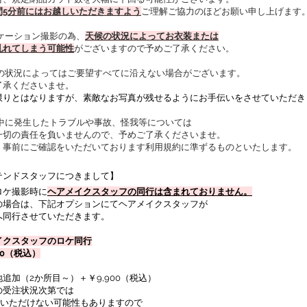
間5分前にはお越しいただきますよう
ご理解ご協力のほどお願い申し上げます
ーケーション撮影の為、
天候の状況によってお衣装または
乱れてしまう可能性
がございますので予めご了承ください。
日の状況によってはご要望すべてに沿えない場合がございます。
了承くださいませ。
限りとはなりますが、素敵なお写真が残せるようにお手伝いをさせていただき
影中に発生したトラブルや事故、怪我等については
一切の責任を負いませんので、予めご了承くださいませ。
、事前にご確認をいただいております利用規約に準ずるものといたします。
テンドスタッフにつきまして】
ロケ撮影時に
ヘアメイクスタッフの同行は含まれておりません。
の場合は、下記オプションにてヘアメイクスタッフが
へ同行させていただきます。
イクスタッフのロケ同行
900（税込）
追加（2か所目～）＋￥9,900（税込）
の受注状況次第では
いただけない可能性もありますので