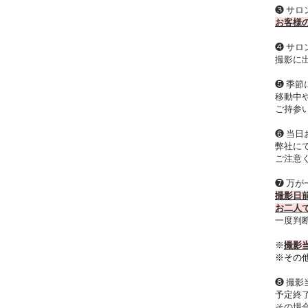
❸ サ
お客様
❹ サ
撮影に
❺ 季
移動中
ご持参
❻ 当
弊社に
ご注意
❼ 万
撮影日
お二人
一度判
※
撮影当
※その
❽ 撮
予定終
その場