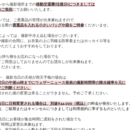
ロンから撮影場所までの
移動交通費(往復分)につきましては
のご負担
にてお願いいたします。
ロンでは、ご貴重品の管理が出来兼ねますので
出る際の
貴重品を入れる小さいバッグや袋をご持参
くださいませ。
節によっては、撮影中冷え込む場合がございます。
や撮影の合間に、お衣装の上に羽織る防寒着またはホッカイロ等を
いただくようおすすめをしております。
日お持ち物をお忘れになった場合でも
てご用意はしておりませんのでお貸出しが出来兼ねます。
くださいませ。
が一、撮影当日の天候が雨天予報の場合は
前日の午後15時までにウェザーニュース発表の撮影時間帯の降水確率を元に
でご判断ください。
断された後の変更は承ることができません。予めご了承ください。
日に日程変更される場合は、別途¥44,000（税込）
の料金が発生いたします
他、ご延期またはキャンセルにつきましては利用規約に準ずるものといたしま
影当日にお客様が集合時間に遅刻をされた場合でも
了時間は変更出来兼ねます。
合、規定納品カット数を大幅に下回る可能性がございます。