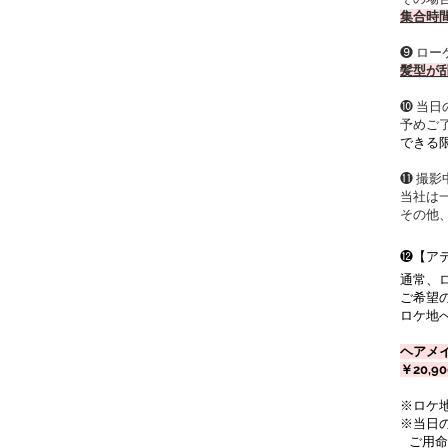
集合時
❾ ロ
髪型が
❿ 当
予めご
できる
⓫ 撮
当社は
その他
⓬【ア
通常、
ご希望
ロケ地
ヘアメ
￥20,
※ロケ地
※当日
ご用命