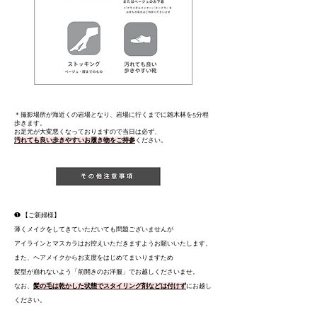
＊撮影場所が海近くの岩場となり、岩場に行くまでに雑木林を5分程
歩きます。
お足元が大変悪くなっておりますので当日は必ず、
汚れても良い歩きやすいお履き物をご持参
ください。
❶ 【ご新婦様】
薄くメイクをしてきていただいても問題ございませんが
アイラインとマスカラはお控えいただきますようお願いいたします。
また、ヘアメイクからお支度をはじめてまいりますため
髪型が崩れないよう「前開きのお洋服」でお越しくださいませ。
なお、
髪の毛は乾かした状態でスタイリング剤などは付けず
にお越し
ください。