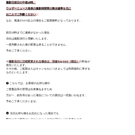
撮影日前日の午後18時、
ウェザーニュース発表の撮影時間帯の降水確率を元に
お二人でご判断ください
。
なお、風速が10m以上の場合もご延期無料となっております。
前日18時までに連絡がなかった場合、
当社は撮影決行と理解いたします。
一度判断された後の変更は承ることができません。
予めご了承ください。
※
撮影当日に日程変更される場合は、別途¥44,000（税込）
の料金が
発生いたします。
※その他、ご延期またはキャンセルにつきましては利用規約に準ずる
ものといたします。
❺ こちらでは、お客様のお持ち物や
ご貴重品等の管理は出来兼ねますため
万が一、紛失等があった場合についての責任は一切負いかねます。
予めご了承くださいませ。
❻ 当日お持ち物をお忘れになった場合でも
弊社にてご用意はしておりませんのでお貸出しが出来兼ねます。
ご注意くださいませ。