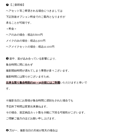
❷ 【ご新郎様】
ヘアセット等ご希望される場合につきましては
下記別途オプション料金でのご案内となりますが
承ることが可能です。
＜料金＞
ヘアのみの場合：税込6,600円
メイクのみの場合：税込5,500円
ヘアメイクセットの場合：税込12,100円
❸ 道中、道が込み合っている影響により、
集合時間に間に合わず
撮影開始時間が遅れてしまう事態が多々ございます。
撮影時間には限りがございますため、
出来る限り集合時刻の10～15分前にはご到着
いただけますと幸いで
す。
※撮影当日にお客様が集合時間に遅刻をされた場合でも
予定終了時間は変更出来兼ねます。
その場合、規定納品カット数を大幅に下回る可能性がございます。
ご理解ご協力のほどお願い申し上げます。
❹ 万が一、撮影当日の天候が雨天の場合は